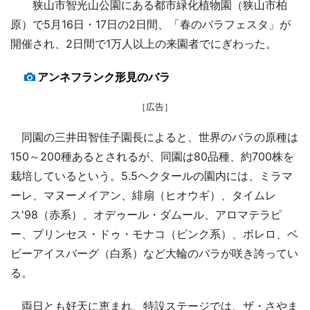
狭山市智光山公園にある都市緑化植物園（狭山市柏
原）で5月16日・17日の2日間、「春のバラフェスタ」が
開催され、2日間で1万人以上の来園者でにぎわった。
アンネフランク形見のバラ
［広告］
同園の三井田智佳子園長によると、世界のバラの原種は
150～200種あるとされるが、同園は80品種、約700株を
栽培しているという。5.5ヘクタールの園内には、ミラマ
ーレ、マヌーメイアン、緋扇（ヒオウギ）、タイムレ
ス'98（赤系）、オデゥール・ダムール、アロマテラピ
ー、プリンセス・ドゥ・モナコ（ピンク系）、ボレロ、ベ
ビーアイスバーグ（白系）など大輪のバラが咲き誇ってい
る。
両日とも好天に恵まれ、特設ステージでは、ザ・さやま