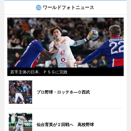
ワールドフォトニュース
若手主体の日本、ＰＳＧに完敗
プロ野球・ロッテ８―０西武
仙台育英が２回戦へ 高校野球