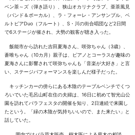
ベン茶～ズ（弾き語り）、狭山オカリナクラブ、亜茶風見
（バンド＆ボーカル）、ラ・フォーレ・アンサンブル、ベ
ルトピアDuo（フルート）、S・川の街合唱団など2日間
で6ステージが催され、大勢の観客が聴き入った。
飯能市から訪れた吉田夏海さん、咲弥ちゃん（3歳）、
蒼唯ちゃん（10カ月）親子は、ピアノとコーラスが趣味の
夏海さんに影響されて咲弥ちゃんも「音楽が大好き」と言
い、ステージパフォーマンスを楽しんだ様子だった。
キッチンカーの傍らにある木陰のテーブルベンチでくつ
ろいでいた毛呂山町在住の夫婦は、16日に初めて智光山公
園を訪れてバラフェスタの開催を知り、2日連続で来園し
たという。「緑の木陰が気持ちいいので、また来たい」と
話していた。
園内ではバラ苗木販売、樹木医による庭木の相談