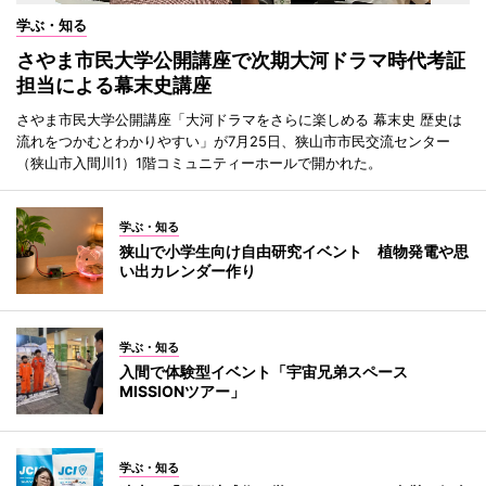
学ぶ・知る
さやま市民大学公開講座で次期大河ドラマ時代考証
担当による幕末史講座
さやま市民大学公開講座「大河ドラマをさらに楽しめる 幕末史 歴史は
流れをつかむとわかりやすい」が7月25日、狭山市市民交流センター
（狭山市入間川1）1階コミュニティーホールで開かれた。
学ぶ・知る
狭山で小学生向け自由研究イベント 植物発電や思
い出カレンダー作り
学ぶ・知る
入間で体験型イベント「宇宙兄弟スペース
MISSIONツアー」
学ぶ・知る