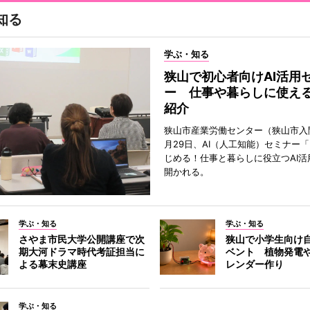
知る
学ぶ・知る
狭山で初心者向けAI活用
ー 仕事や暮らしに使え
紹介
狭山市産業労働センター（狭山市入
月29日、AI（人工知能）セミナー
じめる！仕事と暮らしに役立つAI活
開かれる。
学ぶ・知る
学ぶ・知る
さやま市民大学公開講座で次
狭山で小学生向け
期大河ドラマ時代考証担当に
ベント 植物発電
よる幕末史講座
レンダー作り
学ぶ・知る