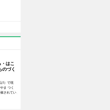
る・はこ
ものづく
山1）で現
やま つく
開催されてい