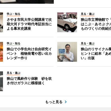
学ぶ・知る
見る・遊ぶ
さやま市民大学公開講座で次
狭山市立博物館で
期大河ドラマ時代考証担当に
はこぶ・あそぶ 
よる幕末史講座
ものづくりの街紹
学ぶ・知る
見る・遊ぶ
狭山で小学生向け自由研究イ
狭山のリサイクル
ベント 植物発電や思い出カ
ヒントに絵本「あ
レンダー作り
い」出版
見る・遊ぶ
狭山で風鈴作り体験 砂を吹
き付けガラスに模様描く
もっと見る