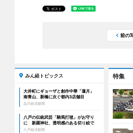
前の
みん経トピックス
特集
大井町にギョーザと創作中華「蓮月」
南青山、新橋に次ぐ都内3店舗目
品川経済新聞
八戸の伝統武芸「騎馬打毬」がお守り
に 新羅神社、透明感のある切り絵で
八戸経済新聞