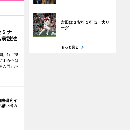
吉田は２安打１打点 大リ
ーグ
セミナ
る実践法
もっと見る
間川1）で8
「これからは
用入門」が
自由研究イ
や思い出カ