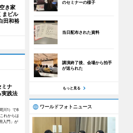
のセミナーの様子
 空き家
くまビル
白田和裕
当日配布された資料
講演終了後、会場から拍手
が送られた
セミナ
もっと見る
る実践法
ワールドフォトニュース
間川1）で8
「これからは
用入門」が