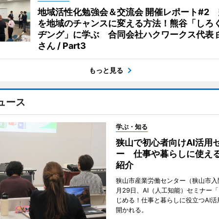
地域活性化勉強会＆交流会 開催レポート#2
を地域のチャンスに変える方法！熊谷「しろ
ヂング」に学ぶ 合同会社ハクワークス代表 
さん / Part3
もっと見る
ュース
学ぶ・知る
狭山で初心者向けAI活用
ー 仕事や暮らしに使え
紹介
狭山市産業労働センター（狭山市入
月29日、AI（人工知能）セミナー
じめる！仕事と暮らしに役立つAI活
開かれる。