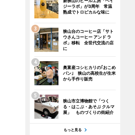
新狭山のビール工房「ヘイ
ジーラボ」が3周年 常温
熟成でトロピカルな味に
狭山台のコーヒー店「サト
ウさんコーヒー アンド ラ
ボ」移転 全世代交流の店
に
奥富産コシヒカリの｢おこめ
パン｣ 狭山の高校生が生米
から手作り販売
狭山市立博物館で「つく
る・はこぶ・あそぶ クルマ
展」 ものづくりの街紹介
もっと見る