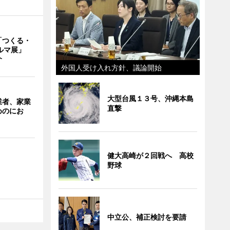
「つくる・
クルマ展」
介
外国人受け入れ方針、議論開始
大型台風１３号、沖縄本島
業者、家業
直撃
めのにお
健大高崎が２回戦へ 高校
野球
中立公、補正検討を要請