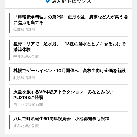
みん経トピックス
「津軽伝承料理」の第2弾 正月や盆、農事など人が集う場
に焦点を当てる
弘前経済新聞
星野エリアで「足水浴」 13度の湧水とヒノキ香るおけで
清涼体験
軽井沢経済新聞
札幌でゲームイベント10月開催へ 高校生向け企画を新設
札幌経済新聞
火星を旅するVR体験アトラクション みなとみらい
PLOT48に登場
ヨコハマ経済新聞
八広で町名誕生60周年祝賀会 小池都知事も祝福
すみだ経済新聞