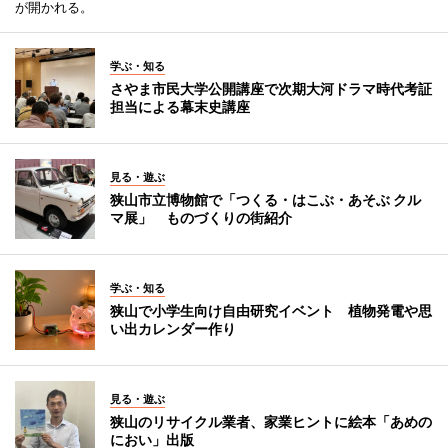
が開かれる。
学ぶ・知る
さやま市民大学公開講座で次期大河ドラマ時代考証
担当による幕末史講座
見る・遊ぶ
狭山市立博物館で「つくる・はこぶ・あそぶ クル
マ展」 ものづくりの街紹介
学ぶ・知る
狭山で小学生向け自由研究イベント 植物発電や思
い出カレンダー作り
見る・遊ぶ
狭山のリサイクル業者、家業ヒントに絵本「あめの
におい」出版