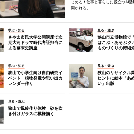
じめる！仕事と暮らしに役立つAI活
開かれる。
学ぶ・知る
見る・遊ぶ
さやま市民大学公開講座で次
狭山市立博物館で
期大河ドラマ時代考証担当に
はこぶ・あそぶ 
よる幕末史講座
ものづくりの街紹
学ぶ・知る
見る・遊ぶ
狭山で小学生向け自由研究イ
狭山のリサイクル
ベント 植物発電や思い出カ
ヒントに絵本「あ
レンダー作り
い」出版
見る・遊ぶ
狭山で風鈴作り体験 砂を吹
き付けガラスに模様描く