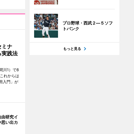
プロ野球・西武２―５ソフ
トバンク
セミナ
もっと見る
る実践法
間川1）で8
「これからは
用入門」が
自由研究イ
や思い出カ