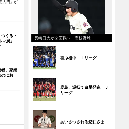
用入門」が
「つくる・
長崎日大が２回戦へ 高校野球
クルマ展」
介
喜ぶ植中 Ｊリーグ
業者、家業
めのにお
鹿島、逆転で白星発進 Ｊ
リーグ
あいさつされる悠仁さま