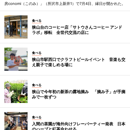
房conomi（このみ）」（所沢市上新井1）で7月4日、縁日が開かれた。
食べる
狭山台のコーヒー店「サトウさんコーヒー アンド
ラボ」移転 全世代交流の店に
食べる
狭山市駅西口でクラフトビールイベント 音楽も交
え親子で楽しめる場に
食べる
狭山で今年初の新茶の露地摘み 「摘み子」が手摘
みで一枚ずつ
食べる
入間の茶園が海外向けフレーバーティー発表 日本
のハーブと紅茶合わせる