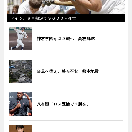
ドイツ、６月熱波で９６００人死亡
神村学園が２回戦へ 高校野球
台風へ備え、募る不安 熊本地震
八村塁「ロス五輪で１勝を」