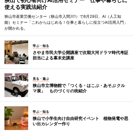
狭山で初心者向けAI活用セミナー 仕事や暮らしに
使える実践法紹介
狭山市産業労働センター（狭山市入間川1）で8月29日、AI（人工知
能）セミナー「これからはじめる！仕事と暮らしに役立つAI活用入門」
が開かれる。
学ぶ・知る
さやま市民大学公開講座で次期大河ドラマ時代考証
担当による幕末史講座
見る・遊ぶ
狭山市立博物館で「つくる・はこぶ・あそぶ クル
マ展」 ものづくりの街紹介
学ぶ・知る
狭山で小学生向け自由研究イベント 植物発電や思
い出カレンダー作り