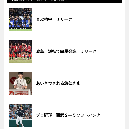
喜ぶ植中 Ｊリーグ
鹿島、逆転で白星発進 Ｊリーグ
あいさつされる悠仁さま
プロ野球・西武２―５ソフトバンク