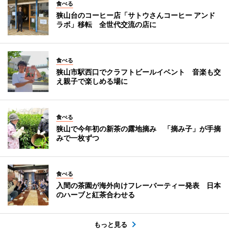
食べる
狭山台のコーヒー店「サトウさんコーヒー アンド
ラボ」移転 全世代交流の店に
食べる
狭山市駅西口でクラフトビールイベント 音楽も交
え親子で楽しめる場に
食べる
狭山で今年初の新茶の露地摘み 「摘み子」が手摘
みで一枚ずつ
食べる
入間の茶園が海外向けフレーバーティー発表 日本
のハーブと紅茶合わせる
もっと見る