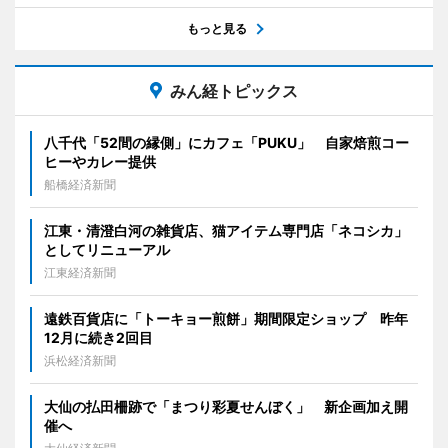
もっと見る
みん経トピックス
八千代「52間の縁側」にカフェ「PUKU」 自家焙煎コー
ヒーやカレー提供
船橋経済新聞
江東・清澄白河の雑貨店、猫アイテム専門店「ネコシカ」
としてリニューアル
江東経済新聞
遠鉄百貨店に「トーキョー煎餅」期間限定ショップ 昨年
12月に続き2回目
浜松経済新聞
大仙の払田柵跡で「まつり彩夏せんぼく」 新企画加え開
催へ