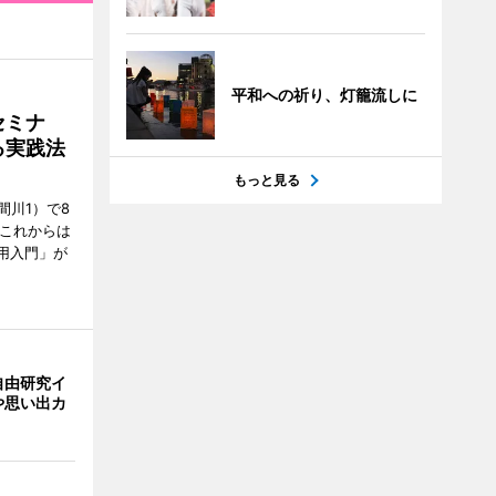
平和への祈り、灯籠流しに
セミナ
る実践法
もっと見る
間川1）で8
「これからは
用入門」が
自由研究イ
や思い出カ