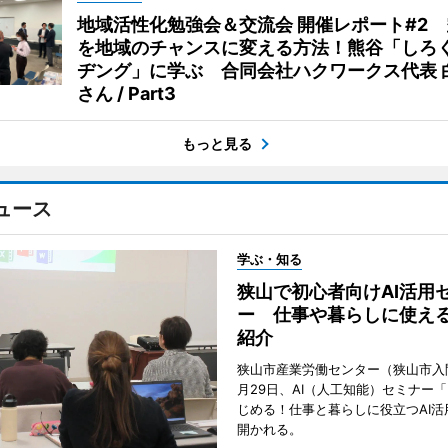
地域活性化勉強会＆交流会 開催レポート#2
を地域のチャンスに変える方法！熊谷「しろ
ヂング」に学ぶ 合同会社ハクワークス代表 
さん / Part3
もっと見る
ュース
学ぶ・知る
狭山で初心者向けAI活用
ー 仕事や暮らしに使え
紹介
狭山市産業労働センター（狭山市入
月29日、AI（人工知能）セミナー
じめる！仕事と暮らしに役立つAI活
開かれる。