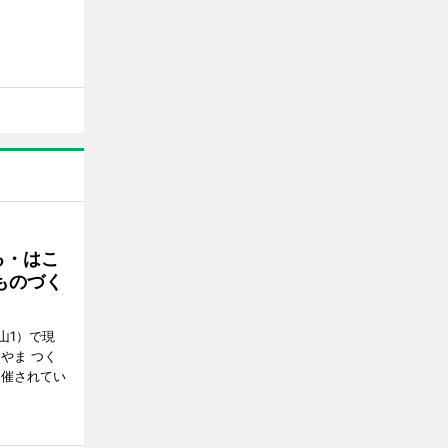
る・はこ
ものづく
山1）で現
やま つく
開催されてい