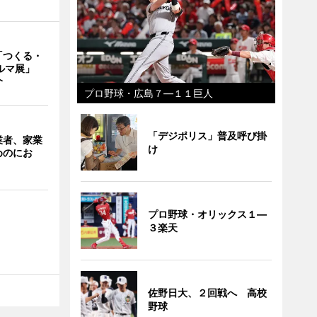
「つくる・
クルマ展」
介
プロ野球・広島７―１１巨人
「デジポリス」普及呼び掛
業者、家業
け
めのにお
プロ野球・オリックス１―
３楽天
佐野日大、２回戦へ 高校
野球