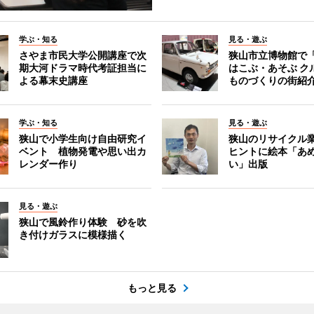
学ぶ・知る
見る・遊ぶ
さやま市民大学公開講座で次
狭山市立博物館で
期大河ドラマ時代考証担当に
はこぶ・あそぶ 
よる幕末史講座
ものづくりの街紹
学ぶ・知る
見る・遊ぶ
狭山で小学生向け自由研究イ
狭山のリサイクル
ベント 植物発電や思い出カ
ヒントに絵本「あ
レンダー作り
い」出版
見る・遊ぶ
狭山で風鈴作り体験 砂を吹
き付けガラスに模様描く
もっと見る