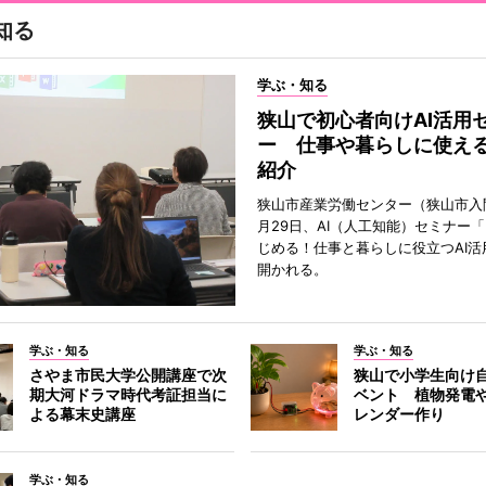
知る
学ぶ・知る
狭山で初心者向けAI活用
ー 仕事や暮らしに使え
紹介
狭山市産業労働センター（狭山市入
月29日、AI（人工知能）セミナー
じめる！仕事と暮らしに役立つAI活
開かれる。
学ぶ・知る
学ぶ・知る
さやま市民大学公開講座で次
狭山で小学生向け
期大河ドラマ時代考証担当に
ベント 植物発電
よる幕末史講座
レンダー作り
学ぶ・知る