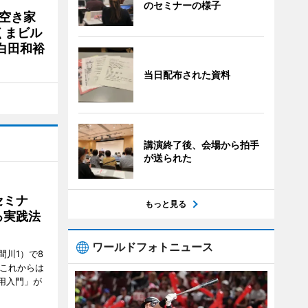
のセミナーの様子
 空き家
くまビル
白田和裕
当日配布された資料
講演終了後、会場から拍手
が送られた
セミナ
もっと見る
る実践法
ワールドフォトニュース
間川1）で8
「これからは
用入門」が