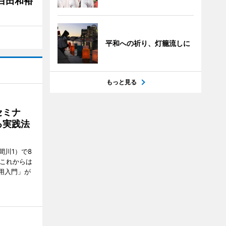
白田和裕
平和への祈り、灯籠流しに
もっと見る
セミナ
る実践法
間川1）で8
「これからは
用入門」が