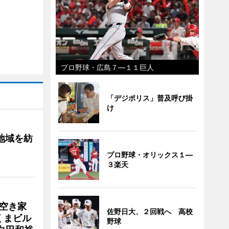
プロ野球・広島７―１１巨人
「デジポリス」普及呼び掛
け
地域を紡
プロ野球・オリックス１―
３楽天
 空き家
佐野日大、２回戦へ 高校
くまビル
野球