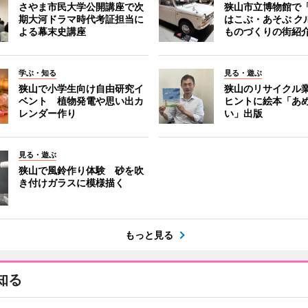
さやま市民大学公開講座で次
狭山市立博物館で
期大河ドラマ時代考証担当に
はこぶ・あそぶ 
よる幕末史講座
ものづくりの街紹
学ぶ・知る
見る・遊ぶ
狭山で小学生向け自由研究イ
狭山のリサイクル
ベント 植物発電や思い出カ
ヒントに絵本「あ
レンダー作り
い」出版
見る・遊ぶ
狭山で風鈴作り体験 砂を吹
き付けガラスに模様描く
もっと見る
知る