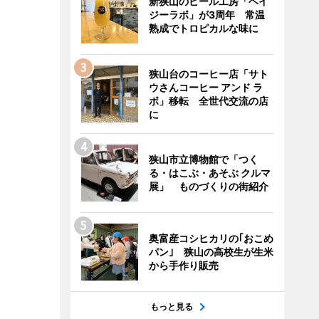
新狭山のビール工房「ヘイ
ジーラボ」が3周年 常温
熟成でトロピカルな味に
狭山台のコーヒー店「サト
ウさんコーヒー アンド ラ
ボ」移転 全世代交流の店
に
狭山市立博物館で「つく
る・はこぶ・あそぶ クルマ
展」 ものづくりの街紹介
奥富産コシヒカリの｢おこめ
パン｣ 狭山の高校生が生米
から手作り販売
もっと見る