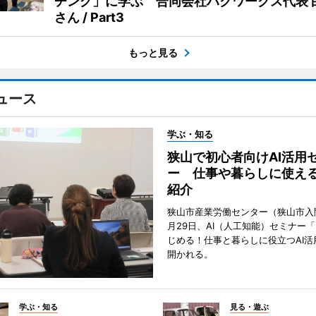
ヂング」に学ぶ 合同会社ハクワークス代表 
さん / Part3
もっと見る
ュース
学ぶ・知る
狭山で初心者向けAI活用
ー 仕事や暮らしに使え
紹介
狭山市産業労働センター（狭山市入
月29日、AI（人工知能）セミナー
じめる！仕事と暮らしに役立つAI活
開かれる。
学ぶ・知る
見る・遊ぶ