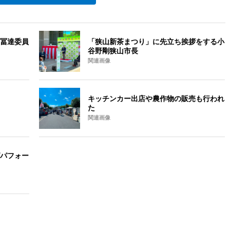
冨達委員
「狭山新茶まつり」に先立ち挨拶をする小
谷野剛狭山市長
関連画像
キッチンカー出店や農作物の販売も行われ
た
関連画像
パフォー