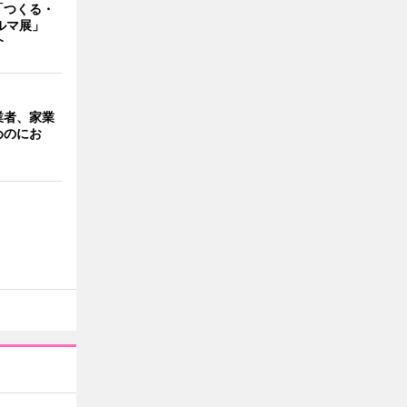
「つくる・
クルマ展」
介
業者、家業
めのにお