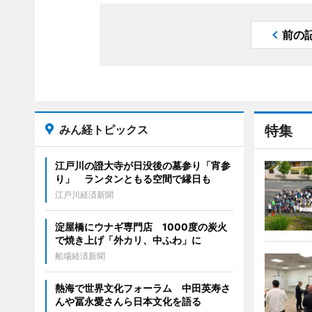
前の
みん経トピックス
特集
江戸川の證大寺が日没後の墓参り「宵参
り」 ランタンともる空間で縁日も
江戸川経済新聞
淀屋橋にウナギ専門店 1000度の炭火
で焼き上げ「外カリ、中ふわ」に
船場経済新聞
熱海で世界文化フォーラム 中田英寿さ
んや冨永愛さんら日本文化を語る