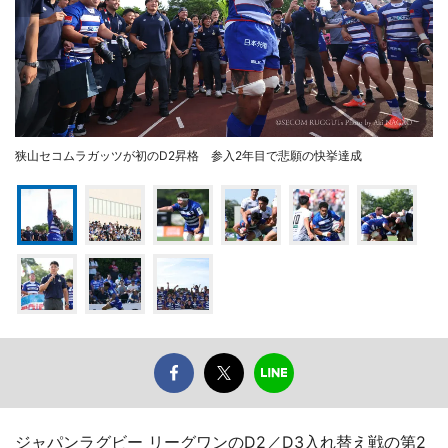
狭山セコムラガッツが初のD2昇格 参入2年目で悲願の快挙達成
ジャパンラグビー リーグワンのD2／D3入れ替え戦の第2