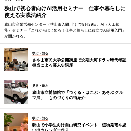
狭山で初心者向けAI活用セミナー 仕事や暮らしに
使える実践法紹介
狭山市産業労働センター（狭山市入間川1）で8月29日、AI（人工知
能）セミナー「これからはじめる！仕事と暮らしに役立つAI活用入門」
が開かれる。
学ぶ・知る
さやま市民大学公開講座で次期大河ドラマ時代考証
担当による幕末史講座
見る・遊ぶ
狭山市立博物館で「つくる・はこぶ・あそぶ クル
マ展」 ものづくりの街紹介
学ぶ・知る
狭山で小学生向け自由研究イベント 植物発電や思
い出カレンダー作り