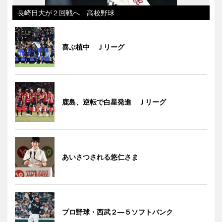
長崎日大が２回戦へ 高校野球
喜ぶ植中 Ｊリーグ
鹿島、逆転で白星発進 Ｊリーグ
あいさつされる悠仁さま
プロ野球・西武２―５ソフトバンク