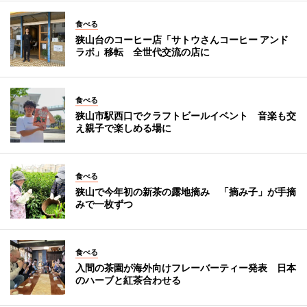
食べる
狭山台のコーヒー店「サトウさんコーヒー アンド
ラボ」移転 全世代交流の店に
食べる
狭山市駅西口でクラフトビールイベント 音楽も交
え親子で楽しめる場に
食べる
狭山で今年初の新茶の露地摘み 「摘み子」が手摘
みで一枚ずつ
食べる
入間の茶園が海外向けフレーバーティー発表 日本
のハーブと紅茶合わせる