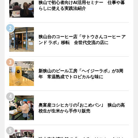
狭山で初心者向けAI活用セミナー 仕事や暮
らしに使える実践法紹介
狭山台のコーヒー店「サトウさんコーヒー ア
ンド ラボ」移転 全世代交流の店に
新狭山のビール工房「ヘイジーラボ」が3周
年 常温熟成でトロピカルな味に
奥富産コシヒカリの｢おこめパン｣ 狭山の高
校生が生米から手作り販売