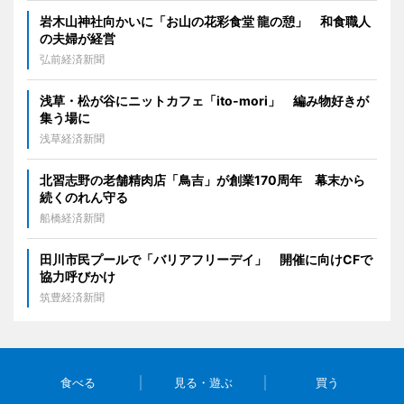
岩木山神社向かいに「お山の花彩食堂 龍の憩」 和食職人
の夫婦が経営
弘前経済新聞
浅草・松が谷にニットカフェ「ito-mori」 編み物好きが
集う場に
浅草経済新聞
北習志野の老舗精肉店「鳥吉」が創業170周年 幕末から
続くのれん守る
船橋経済新聞
田川市民プールで「バリアフリーデイ」 開催に向けCFで
協力呼びかけ
筑豊経済新聞
食べる
見る・遊ぶ
買う