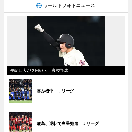
ワールドフォトニュース
長崎日大が２回戦へ 高校野球
喜ぶ植中 Ｊリーグ
鹿島、逆転で白星発進 Ｊリーグ