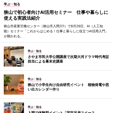
学ぶ・知る
狭山で初心者向けAI活用セミナー 仕事や暮らしに
使える実践法紹介
狭山市産業労働センター（狭山市入間川1）で8月29日、AI（人工知
能）セミナー「これからはじめる！仕事と暮らしに役立つAI活用入門」
が開かれる。
学ぶ・知る
さやま市民大学公開講座で次期大河ドラマ時代考証
担当による幕末史講座
学ぶ・知る
狭山で小学生向け自由研究イベント 植物発電や思
い出カレンダー作り
学ぶ・知る
入間で体験型イベント「宇宙兄弟スペース