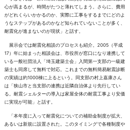
心が高まるが、時間がたつと薄れてしまう。さらに、費用
がどれくらいかかるのか、実際に工事をするまでにどのよ
うなステップがあるのかなど知られていないことが多く、
耐震化が進まないのが現状」と話す。
展示会では耐震化相談のプロセスも紹介。2005（平成
17）年に始まった相談会は、市役所が窓口になり連携して
いる一般社団法人「埼玉建築士会」入間第一支部の一級建
築士も同席して無料で対応。これまでの無料簡易耐震診断
の実績は約1000棟に上るという。同支部の村上嘉康さん
は「狭山市と当支部の連携は近隣自治体より先行してい
る。耐震シェルターの導入は家屋全体の耐震工事より安価
に実現が可能」と話す。
「本年度に入って耐震化についての補助金制度が拡大、
あるいは新規に設置された。このタイミングで各種制度や