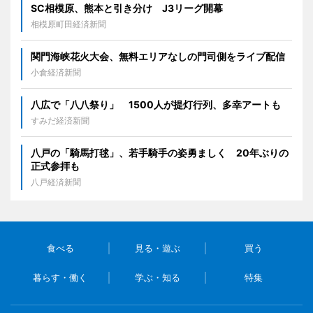
SC相模原、熊本と引き分け J3リーグ開幕
相模原町田経済新聞
関門海峡花火大会、無料エリアなしの門司側をライブ配信
小倉経済新聞
八広で「八八祭り」 1500人が提灯行列、多幸アートも
すみだ経済新聞
八戸の「騎馬打毬」、若手騎手の姿勇ましく 20年ぶりの
正式参拝も
八戸経済新聞
食べる
見る・遊ぶ
買う
暮らす・働く
学ぶ・知る
特集