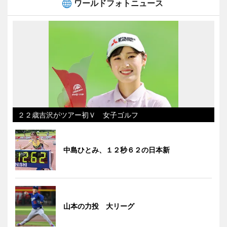
ワールドフォトニュース
２２歳吉沢がツアー初Ｖ 女子ゴルフ
中島ひとみ、１２秒６２の日本新
山本の力投 大リーグ