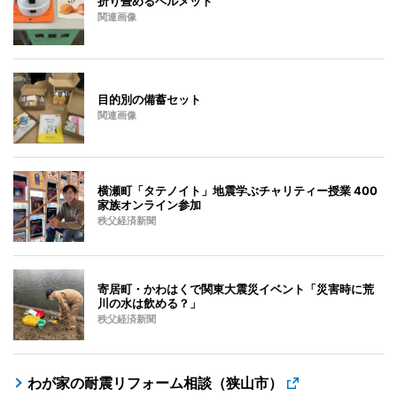
折り畳めるヘルメット
関連画像
目的別の備蓄セット
関連画像
横瀬町「タテノイト」地震学ぶチャリティー授業 400
家族オンライン参加
秩父経済新聞
寄居町・かわはくで関東大震災イベント「災害時に荒
川の水は飲める？」
秩父経済新聞
わが家の耐震リフォーム相談（狭山市）