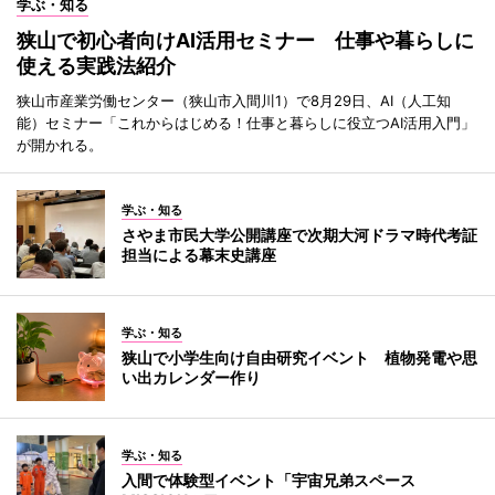
学ぶ・知る
狭山で初心者向けAI活用セミナー 仕事や暮らしに
使える実践法紹介
狭山市産業労働センター（狭山市入間川1）で8月29日、AI（人工知
能）セミナー「これからはじめる！仕事と暮らしに役立つAI活用入門」
が開かれる。
学ぶ・知る
さやま市民大学公開講座で次期大河ドラマ時代考証
担当による幕末史講座
学ぶ・知る
狭山で小学生向け自由研究イベント 植物発電や思
い出カレンダー作り
学ぶ・知る
入間で体験型イベント「宇宙兄弟スペース