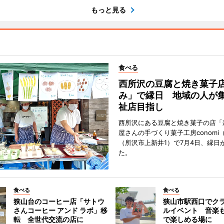
もっと見る
食べる
西所沢の豆腐と焼き菓子
み」で縁日 地域の人が
祉店目指し
西所沢にある豆腐と焼き菓子の店「
屋さんの手づくり菓子工房conomi
（所沢市上新井1）で7月4日、縁日
た。
食べる
食べる
狭山台のコーヒー店「サトウ
狭山市駅西口でク
さんコーヒー アンド ラボ」移
ルイベント 音楽
転 全世代交流の店に
で楽しめる場に