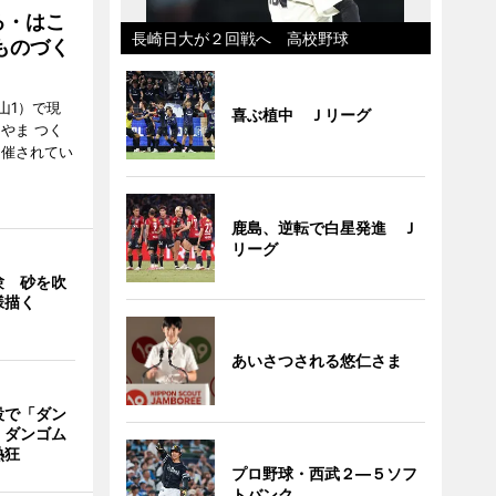
る・はこ
長崎日大が２回戦へ 高校野球
ものづく
山1）で現
喜ぶ植中 Ｊリーグ
やま つく
開催されてい
鹿島、逆転で白星発進 Ｊ
リーグ
験 砂を吹
様描く
あいさつされる悠仁さま
設で「ダン
 ダンゴム
熱狂
プロ野球・西武２―５ソフ
トバンク