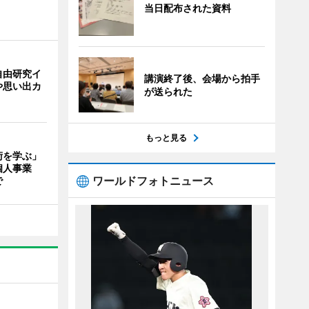
当日配布された資料
自由研究イ
講演終了後、会場から拍手
や思い出カ
が送られた
もっと見る
術を学ぶ」
個人事業
ワールドフォトニュース
で