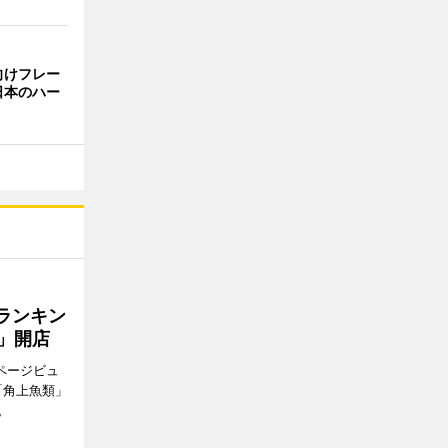
向けフレー
日本のハー
ランキン
」開店
ページビュ
「角上魚類」
。