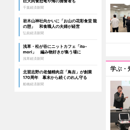
巨大肉食恐竜や海の捕食者も
千葉経済新聞
岩木山神社向かいに「お山の花彩食堂 龍
の憩」 和食職人の夫婦が経営
弘前経済新聞
浅草・松が谷にニットカフェ「ito-
mori」 編み物好きが集う場に
浅草経済新聞
学ぶ・
北習志野の老舗精肉店「鳥吉」が創業
170周年 幕末から続くのれん守る
船橋経済新聞