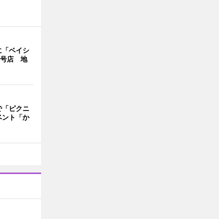
に「ベイシ
1号店 地
で「ピクニ
ベント「か