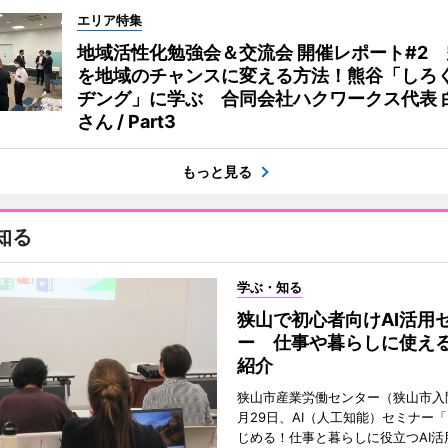
エリア特集
地域活性化勉強会＆交流会 開催レポート#2
を地域のチャンスに変える方法！熊谷「しろ
ヂング」に学ぶ 合同会社ハクワークス代表 
さん / Part3
もっと見る
知る
学ぶ・知る
狭山で初心者向けAI活用
ー 仕事や暮らしに使え
紹介
狭山市産業労働センター（狭山市入
月29日、AI（人工知能）セミナー
じめる！仕事と暮らしに役立つAI活