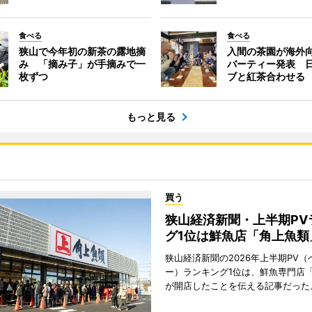
食べる
食べる
狭山で今年初の新茶の露地摘
入間の茶園が海外
み 「摘み子」が手摘みで一
バーティー発表 
枚ずつ
ブと紅茶合わせる
もっと見る
買う
狭山経済新聞・上半期PV
グ1位は鮮魚店「角上魚類
狭山経済新聞の2026年上半期PV（
ー）ランキング1位は、鮮魚専門店
が開店したことを伝える記事だった