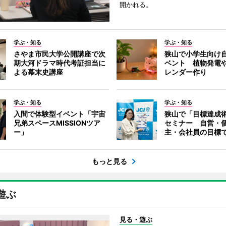
開かれる。
学ぶ・知る
学ぶ・知る
さやま市民大学公開講座で次
狭山で小学生向け
期大河ドラマ時代考証担当に
ベント 植物発電
よる幕末史講座
レンダー作り
学ぶ・知る
学ぶ・知る
入間で体験型イベント「宇宙
狭山で「目標達成
兄弟スペースMISSIONツア
セミナー 自営・
ー」
主・会社員の目標
もっと見る
遊ぶ
見る・遊ぶ