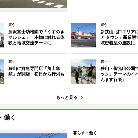
買う
買う
所沢富士幼稚園で「くすのき
新狭山北口エリア
マルシェ」 本物に触れる体
ア タウン」新業態
験と地域交流テーマに
域密着型の施設に
買う
買う
狭山に鮮魚専門店「角上魚
狭山・智光山公園
類」が開店 初日から行列も
ック」テーマのイ
んます行楽」
もっと見る
・働く
暮らす・働く