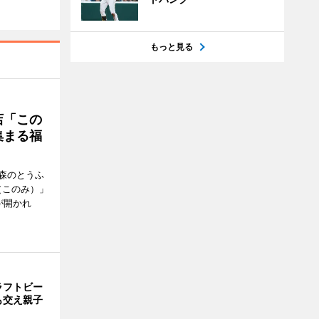
もっと見る
店「この
集まる福
森のとうふ
（このみ）」
が開かれ
ラフトビー
も交え親子