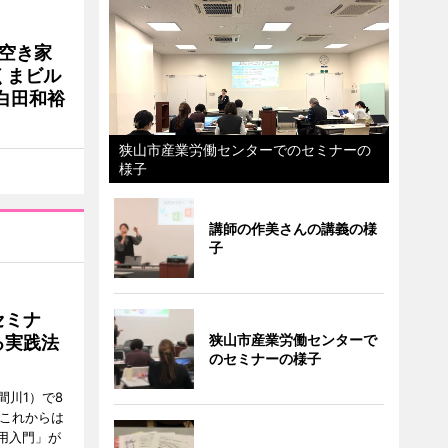
 空き家
くまビル
白田和裕
狭山市産業労働センターでのセミナーの
様子
講師の作美さんの講義の様
子
セミナ
狭山市産業労働センターで
る実践法
のセミナーの様子
間川1）で8
「これからは
用入門」が