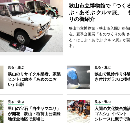
狭山市立博物館で「つく
ぶ・あそぶ クルマ展」 
りの街紹介
狭山市立博物館（狭山市入間川稲荷
在、夏季企画展「ものづくりの街 さ
る・はこぶ・あそぶ クルマ展」が
る。
見る・遊ぶ
見る・遊ぶ
狭山のリサイクル業者、家業
狭山で風鈴作り体
ヒントに絵本「あめのにお
き付けガラスに模
い」出版
見る・遊ぶ
見る・遊ぶ
里山の宝石「自生ヤマユリ」
入間の文化複合施
が開花 狭山・稲荷山公園緑
ゴムシ」イベント
地保全地区で見頃に
シレースに親子で