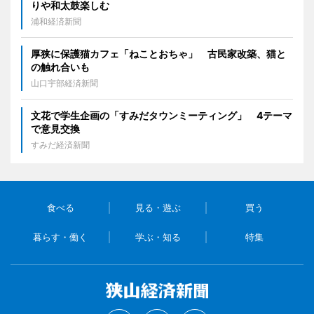
りや和太鼓楽しむ
浦和経済新聞
厚狭に保護猫カフェ「ねことおちゃ」 古民家改築、猫と
の触れ合いも
山口宇部経済新聞
文花で学生企画の「すみだタウンミーティング」 4テーマ
で意見交換
すみだ経済新聞
食べる
見る・遊ぶ
買う
暮らす・働く
学ぶ・知る
特集