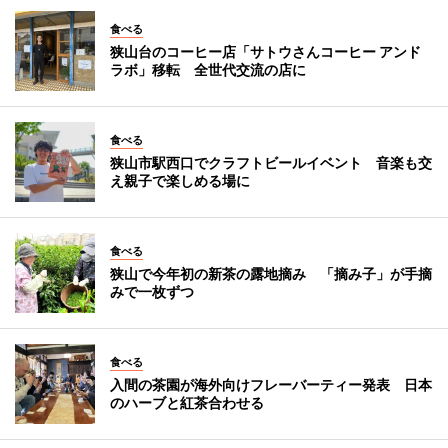
食べる
狭山台のコーヒー店「サトウさんコーヒー アンド
ラボ」移転 全世代交流の店に
食べる
狭山市駅西口でクラフトビールイベント 音楽も交
え親子で楽しめる場に
食べる
狭山で今年初の新茶の露地摘み 「摘み子」が手摘
みで一枚ずつ
食べる
入間の茶園が海外向けフレーバーティー発表 日本
のハーブと紅茶合わせる