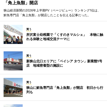
「角上魚類」開店
狭山経済新聞の2026年上半期PV（ページビュー）ランキング1位は、
鮮魚専門店「角上魚類」が開店したことを伝える記事だった。
買う
所沢富士幼稚園で「くすのきマルシェ」 本物に触
れる体験と地域交流テーマに
買う
新狭山北口エリアに「ベイシア タウン」新業態1号
店 地域密着型の施設に
買う
狭山に鮮魚専門店「角上魚類」が開店 初日から行
列も