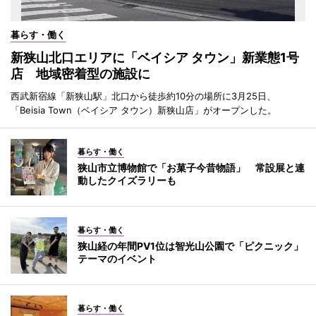
暮らす・働く
新狭山北口エリアに「ベイシア タウン」新業態1号
店 地域密着型の施設に
西武新宿線「新狭山駅」北口から徒歩約10分の場所に3月25日、
「Beisia Town（ベイシア タウン）新狭山店」がオープンした。
暮らす・働く
狭山市立博物館で「お菓子今昔物語」 常設展と連
動したクイズラリーも
暮らす・働く
狭山経の年間PV1位は智光山公園で「ピクニック」
テーマのイベント
暮らす・働く