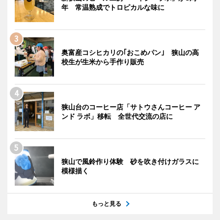
年 常温熟成でトロピカルな味に
奥富産コシヒカリの｢おこめパン｣ 狭山の高
校生が生米から手作り販売
狭山台のコーヒー店「サトウさんコーヒー ア
ンド ラボ」移転 全世代交流の店に
狭山で風鈴作り体験 砂を吹き付けガラスに
模様描く
もっと見る